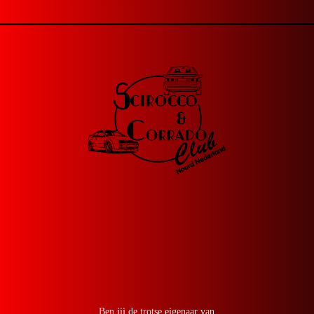
Ben jij de trotse eigenaar van